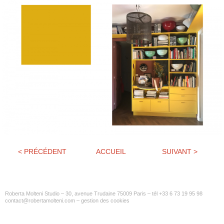
< PRÉCÉDENT
ACCUEIL
SUIVANT >
Roberta Molteni Studio – 30, avenue Trudaine 75009 Paris – tél +33 6 73 19 95 98
contact@robertamolteni.com
–
gestion des cookies